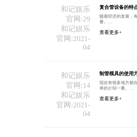
复合管设备的特
和记娱乐
随着经济的发展，有
官网:29
番。....
和记娱乐
查看更多+
官网:2021-
04
制管模具的使用
和记娱乐
现在有很多地方都在安
官网:14
单的介绍一番。....
和记娱乐
查看更多+
官网:2021-
04