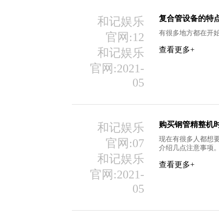
复合管设备的特
和记娱乐
有很多地方都在开始使
官网:12
查看更多+
和记娱乐
官网:2021-
05
购买钢管精整机
和记娱乐
现在有很多人都想要购
官网:07
介绍几点注意事项。..
和记娱乐
查看更多+
官网:2021-
05